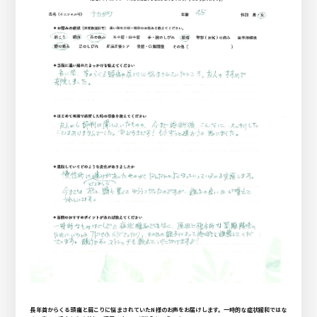
長年首からくる頭痛と肩こりに悩まされていたN様のお声をお届けします。一時的な症状緩和ではな