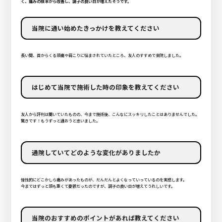
く、痛みの根本から改善し、調子の良い日が増えたそうです。
当院に通い始めたきっかけを教えてください
長い間、首からくる頭痛や肩こりに悩まされていたところ、友人のすすめで来院しました。
はじめて当院で施術した時の印象を教えてください
友人から評判は聞いていたものの、今まで施術後、こんなにスッキリしたことはありませんでした。
驚きです！もうずっと通おうと思いました。
通院していてどのような変化がありましたか
慢性的にどこかしら痛みがあったものが、だんだんとよくなっていっているのを実感します。
今まではずっと頭も重くて憂鬱だったのですが、調子の良い日が増えてうれしいです。
当院のおすすめのポイントがあれば教えてください