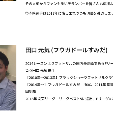
その人柄からファンも多いテランボーを皆さんも応援
◎寺﨑選手は2018年に惜しまれつつも現役を引退しま
田口 元気 (フウガドールすみだ)
2014シーズンよりフットサルの国内最高峰であるFリ
負う田口 元気 選手
【2010年～2013年】ブラックショーツフットサルクラ
【2014年～】フウガドールすみだ 所属、2011年
国制覇
2013年 関東リーグ リーグベスト5に選出、FリーグU