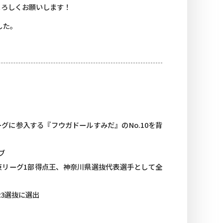
よろしくお願いします！
した。
ーグに参入する『フウガドールすみだ』のNo.10を背
ブ
 関東リーグ1部得点王、神奈川県選抜代表選手として全
23選抜に選出